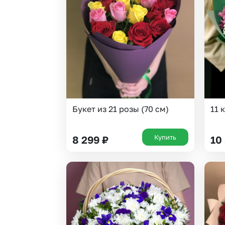
Букет из 21 розы (70 см)
11 
Купить
8 299
₽
10