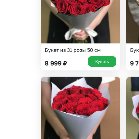
Букет из 31 розы 50 см
Бук
Купить
8 999
₽
9 