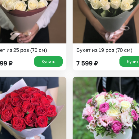
ет из 25 роз (70 см)
Букет из 19 роз (70 см)
Купить
Купит
799
₽
7 599
₽