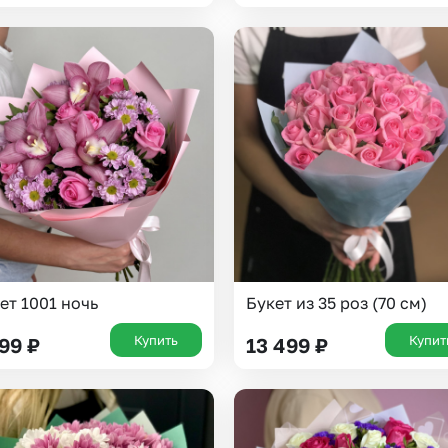
Казань
Уфа
Челябинск
Екатеринбург
Новосибирск
Омск
Волгоград
Воронеж
ет 1001 ночь
Букет из 35 роз (70 см)
Купить
Купит
799
₽
13 499
₽