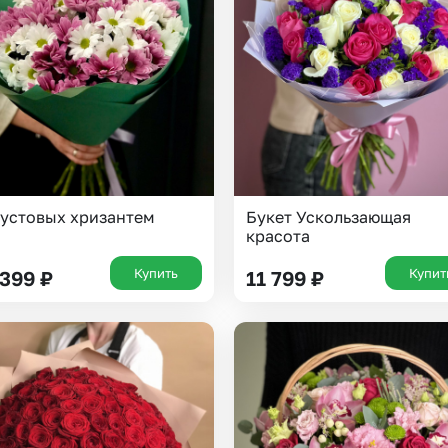
кустовых хризантем
Букет Ускользающая
красота
Купить
Купит
 399
₽
11 799
₽