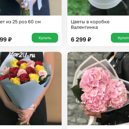
ет из 25 роз 60 см
Цветы в коробке
Валентинка
Купить
Купит
199
₽
6 299
₽