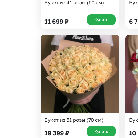
Букет из 41 розы (50 см)
Бук
Купить
11 699
₽
6 
Букет из 51 розы (70 см)
Бук
Купить
19 399
₽
10