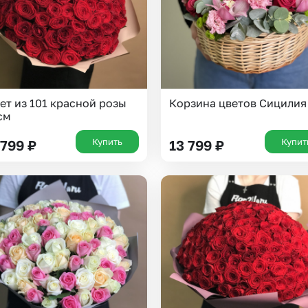
ет из 101 красной розы
Корзина цветов Сицилия
см
Купить
Купит
 799
₽
13 799
₽