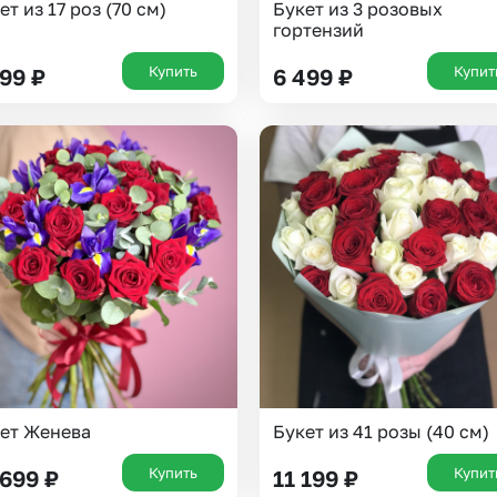
ет из 17 роз (70 см)
Букет из 3 розовых
гортензий
Купить
Купит
799
₽
6 499
₽
Выберите город доставки
Или выберите из популярных
ет Женева
Букет из 41 розы (40 см)
Москва и МО
Санкт-Петербург
Купить
Купит
 699
₽
11 199
₽
Нижний Новгород
Самара