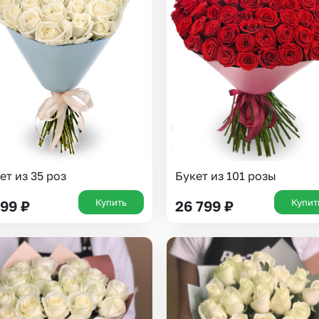
Insta букеты
До
Хиты продаж
Че
Новинки
Все категории
ет из 35 роз
Букет из 101 розы
Купить
Купит
699
₽
26 799
₽