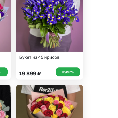
Букет из 45 ирисов
ь
Купить
19 899
₽