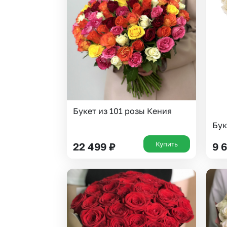
Гипсофила
Суккуленты
Гортензии
Фрезия
Ирисы
Эустома
Каллы
Букет из 101 розы Кения
Бук
Купить
22 499
₽
9 