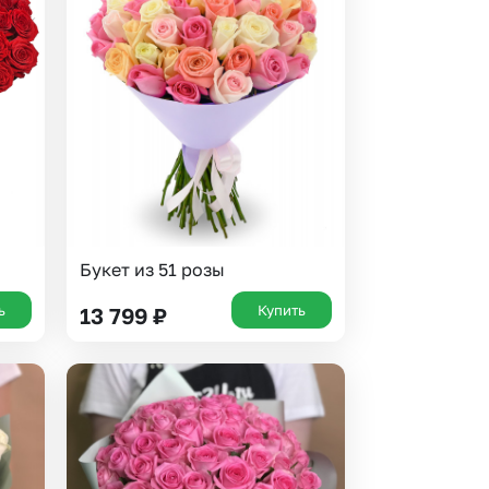
 10000 рублей
рная пятница
Букет из 51 розы
ь
Купить
13 799
₽