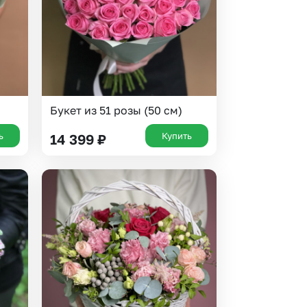
Букет из 51 розы (50 см)
ь
Купить
14 399
₽