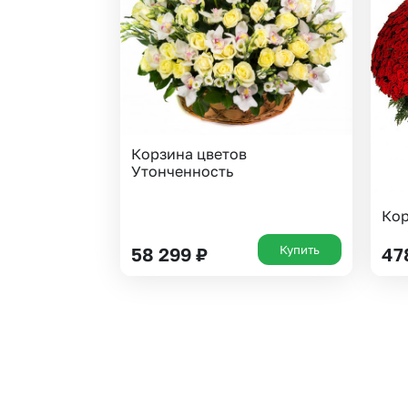
Гипсофила
Суккуленты
Гортензии
Фрезия
Ирисы
Эустома
Каллы
Корзина цветов
Утонченность
Кор
Купить
58 299
₽
47