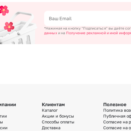
Челябинск
Екатеринбург
Новосибирск
Омск
Волгоград
Воронеж
*Нажимая на кнопку "Подписаться" вы даёте со
данных
и на
Получение рекламной и иной инфор
мпании
Клиентам
Полезное
Каталог
Политика воз
тии
Акции и бонусы
Публичная о
вы
Способы оплаты
Согласие на 
нсии
Доставка
Согласие на 