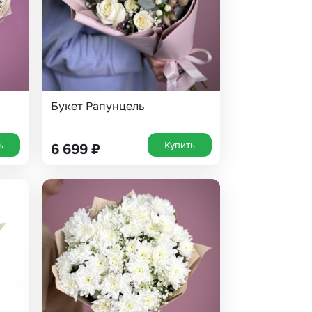
Букет Рапунцель
ь
Купить
6 699
₽