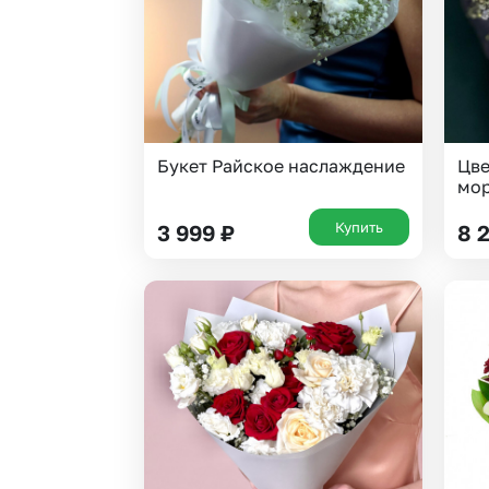
Букет Райское наслаждение
Цве
мо
Купить
3 999
₽
8 