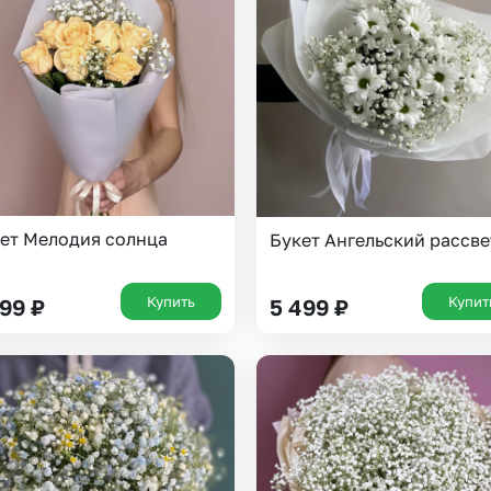
Insta букеты
До
Хиты продаж
Че
Новинки
Все категории
ет Мелодия солнца
Букет Ангельский рассве
Купить
Купит
199
₽
5 499
₽