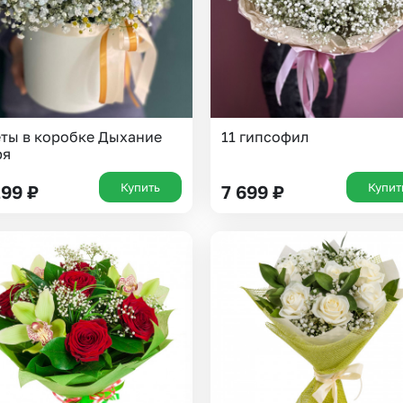
ты в коробке Дыхание
11 гипсофил
ря
Купить
Купит
299
₽
7 699
₽