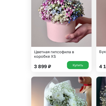
Гипсофила
Суккуленты
Гортензии
Фрезия
Ирисы
Эустома
Каллы
Бук
Цветная гипсофила в
коробке XS
Купить
3 899
₽
4 