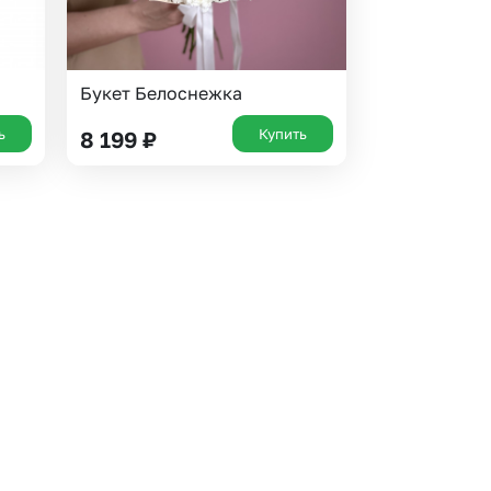
Букет Белоснежка
ь
Купить
8 199
₽