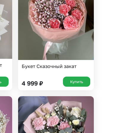
 10000 рублей
рная пятница
т
Букет Сказочный закат
ь
Купить
4 999
₽