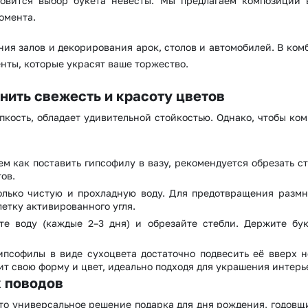
новится выбор букета невесты. Мы предлагаем композиции 
омента.
ния залов и декорирования арок, столов и автомобилей. В ком
нты, которые украсят ваше торжество.
анить свежесть и красоту цветов
кость, обладает удивительной стойкостью. Однако, чтобы ко
ем как поставить гипсофилу в вазу, рекомендуется обрезать с
ов.
только чистую и прохладную воду. Для предотвращения разм
летку активированного угля.
те воду (каждые 2–3 дня) и обрезайте стебли. Держите бу
ипсофилы в виде сухоцвета достаточно подвесить её вверх 
т свою форму и цвет, идеально подходя для украшения интерь
х поводов
 Это универсальное решение подарка для дня рождения, годов