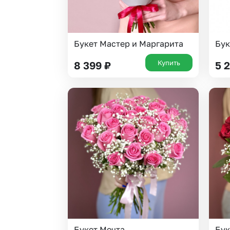
Букет Мастер и Маргарита
Бук
Купить
8 399
₽
5 
Букет Мечта
Бук