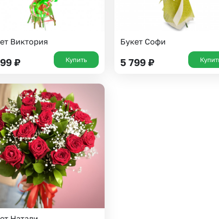
ет Виктория
Букет Софи
Купить
Купит
299
₽
5 799
₽
ет Натали