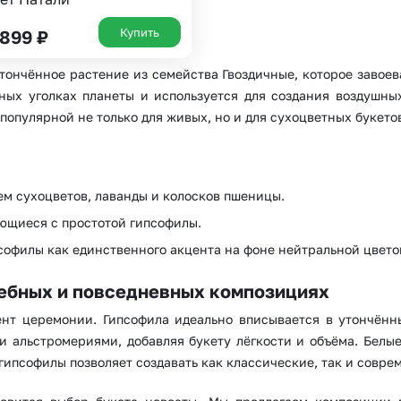
Купить
 899
₽
утончённое растение из семейства Гвоздичные, которое завое
ных уголках планеты и используется для создания воздушны
популярной не только для живых, но и для сухоцветных букето
Выберите город доставки
Или выберите из популярных
ем сухоцветов, лаванды и колосков пшеницы.
Москва и МО
Санкт-Петербург
ающиеся с простотой гипсофилы.
псофилы как единственного акцента на фоне нейтральной цвето
Нижний Новгород
Самара
Казань
Уфа
ебных и повседневных композициях
ент церемонии. Гипсофила идеально вписывается в утончённ
Челябинск
Екатеринбург
и альстромериями, добавляя букету лёгкости и объёма. Белы
Новосибирск
Омск
гипсофилы позволяет создавать как классические, так и совр
Волгоград
Воронеж