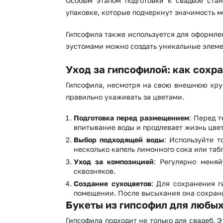
Особым этапом подготовки к свадьбе ста
упаковке, которые подчеркнут значимость м
Гипсофила также используется для оформле
эустомами можно создать уникальные элеме
Уход за гипсофилой: как сохр
Гипсофила, несмотря на свою внешнюю хруп
правильно ухаживать за цветами.
Подготовка перед размещением
: Перед т
впитывание воды и продлевает жизнь цвет
Выбор подходящей воды
: Используйте 
несколько капель лимонного сока или таб
Уход за композицией
: Регулярно меняй
сквозняков.
Создание сухоцветов
: Для сохранения г
помещении. После высыхания она сохрани
Букеты из гипсофил для любы
Гипсофила подходит не только для свадеб.