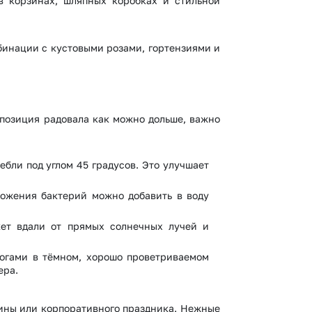
в корзинах, шляпных коробках и стильной
бинации с кустовыми розами, гортензиями и
мпозиция радовала как можно дольше, важно
тебли под углом 45 градусов. Это улучшает
ножения бактерий можно добавить в воду
кет вдали от прямых солнечных лучей и
ногами в тёмном, хорошо проветриваемом
ера.
щины или корпоративного праздника. Нежные