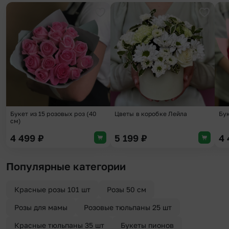
Добавить в избранное
Добави
Букет из 15 розовых роз (40
Цветы в коробке Лейла
Бук
см)
4 499
₽
5 199
₽
4
Популярные категории
Красные розы 101 шт
Розы 50 см
Розы для мамы
Розовые тюльпаны 25 шт
Красные тюльпаны 35 шт
Букеты пионов