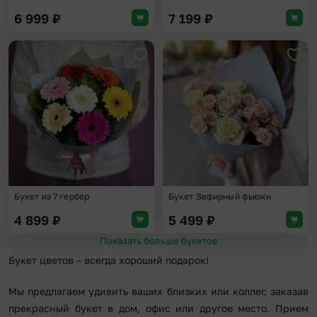
6 999
₽
7 199
₽
Добавить в избранное
Доба
Букет из 7 гербер
Букет Зефирный фьюжн
4 899
₽
5 499
₽
Показать больше букетов
Букет цветов – всегда хороший подарок!
Мы предлагаем удивить ваших близких или коллег, заказав
прекрасный букет в дом, офис или другое место. Прием