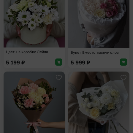
Цветы в коробке Лейла
Букет Вместо тысячи слов
5 199
₽
5 999
₽
Добавить в избранное
Доба