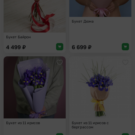
Букет Дюма
Букет Байрон
4 499
₽
6 699
₽
Добавить в избранное
Доба
Букет из 11 ирисов
Букет из 11 ирисов с
берграссом