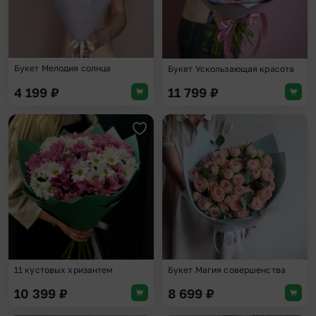
Букет Мелодия солнца
Букет Ускользающая красота
4 199
₽
11 799
₽
Добавить в избранное
Доба
11 кустовых хризантем
Букет Магия совершенства
10 399
₽
8 699
₽