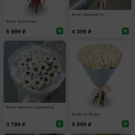
Букет Джульетта
Букет из 21 розы
5 999
₽
4 399
₽
Добавить в избранное
Доба
Букет Нежность рассвета
Букет из 35 роз
3 799
₽
9 699
₽