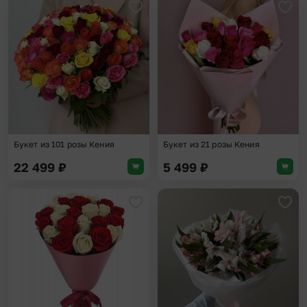
Добавить в избранное
Доба
Букет из 101 розы Кения
Букет из 21 розы Кения
22 499
₽
5 499
₽
Добавить в избранное
Доба