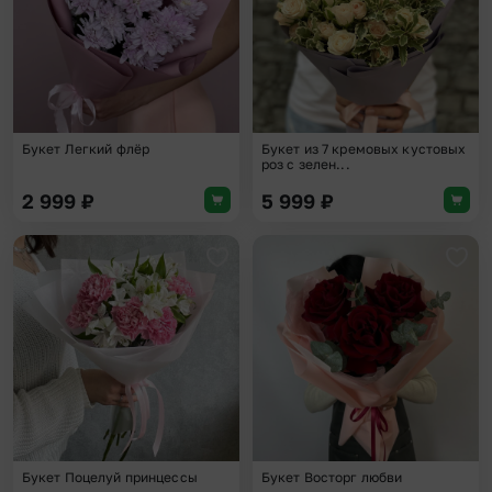
Букет Легкий флёр
Букет из 7 кремовых кустовых
роз с зелен...
2 999
₽
5 999
₽
Добавить в избранное
Доба
Букет Поцелуй принцессы
Букет Восторг любви