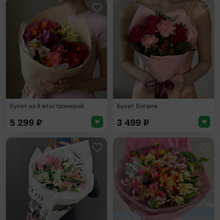
Добавить в избранное
Доба
Букет из 9 альстромерий
Букет Богема
5 299
₽
3 499
₽
Добавить в избранное
Доба