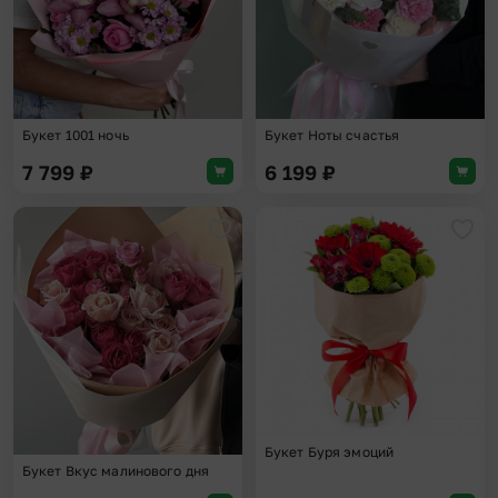
Букет 1001 ночь
Букет Ноты счастья
7 799
₽
6 199
₽
Добавить в избранное
Доба
Букет Буря эмоций
Букет Вкус малинового дня