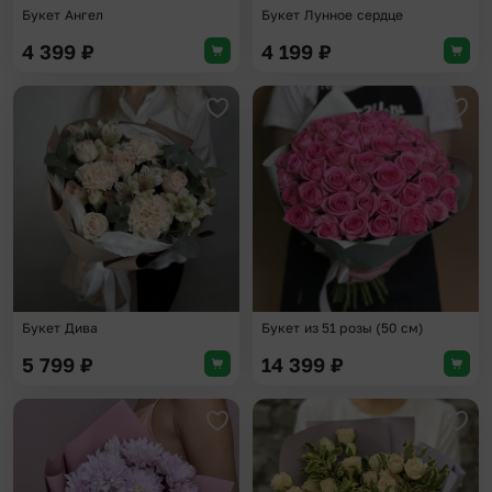
Букет Ангел
Букет Лунное сердце
4 399
₽
4 199
₽
Добавить в избранное
Доба
Букет Дива
Букет из 51 розы (50 см)
5 799
₽
14 399
₽
Добавить в избранное
Доба