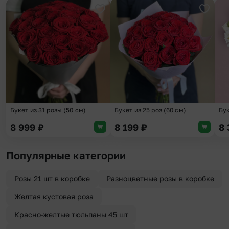
Добавить в избранное
Добави
Букет из 31 розы (50 см)
Букет из 25 роз (60 см)
Бу
8 999
₽
8 199
₽
8
Популярные категории
Розы 21 шт в коробке
Разноцветные розы в коробке
Желтая кустовая роза
Красно-желтые тюльпаны 45 шт