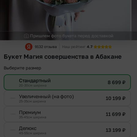
Пришлем фото букета перед доставкой
9132 отзыва
Наш рейтинг
4.7
Букет Магия совершенства в Абакане
Выберите размер
Стандартный
8 699
₽
20-30см ширина
Увеличенный (на фото)
10 199
₽
25-35см ширина
Премиум
11 699
₽
35-45см ширина
Делюкс
13 199
₽
45-55см ширина