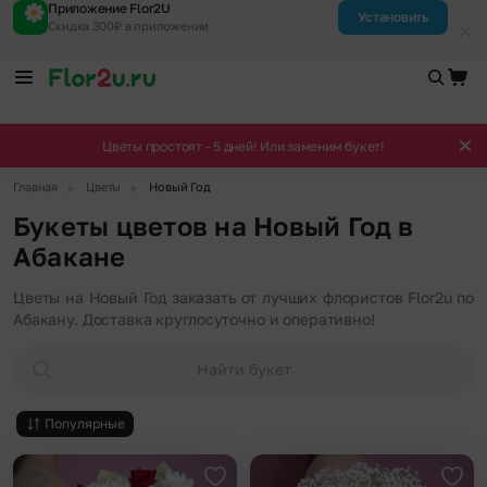
Приложение Flor2U
Установить
Скидка 300₽ в приложении
Цветы простоят - 5 дней! Или заменим букет!
▶
▶
Главная
Цветы
Новый Год
Букеты цветов на Новый Год в
Абакане
Цветы на Новый Год заказать от лучших флористов Flor2u по
Абакану. Доставка круглосуточно и оперативно!
Найти букет
Популярные