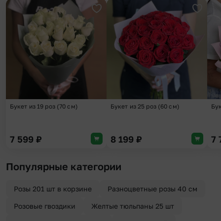
Добавить в избранное
Добави
Букет из 19 роз (70 см)
Букет из 25 роз (60 см)
Бук
7 599
₽
8 199
₽
7
Популярные категории
Розы 201 шт в корзине
Разноцветные розы 40 см
Розовые гвоздики
Желтые тюльпаны 25 шт