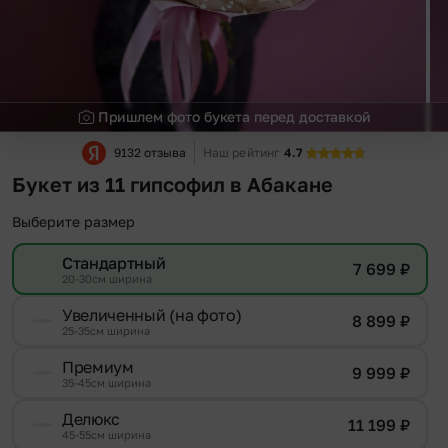
Пришлем фото букета перед доставкой
9132 отзыва
Наш рейтинг
4.7
Букет из 11 гипсофил в Абакане
Выберите размер
Стандартный
7 699
₽
20-30см ширина
Увеличенный (на фото)
8 899
₽
25-35см ширина
Премиум
9 999
₽
35-45см ширина
Делюкс
11 199
₽
45-55см ширина