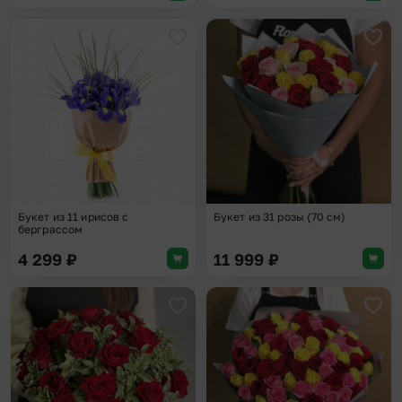
Добавить в избранное
Доба
Букет из 11 ирисов с
Букет из 31 розы (70 см)
берграссом
4 299
₽
11 999
₽
Добавить в избранное
Доба