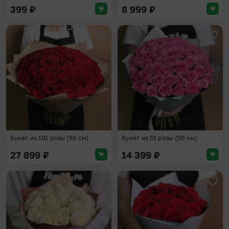
399
₽
8 999
₽
Добавить в избранное
Доба
Букет из 101 розы (50 см)
Букет из 51 розы (50 см)
27 899
₽
14 399
₽
Добавить в избранное
Доба