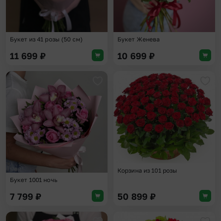
Букет из 41 розы (50 см)
Букет Женева
11 699
₽
10 699
₽
Добавить в избранное
Доба
Корзина из 101 розы
Букет 1001 ночь
7 799
₽
50 899
₽