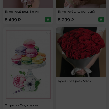
Букет из 21 розы Кения
Букет из 9 альстромерий
5 499
₽
5 299
₽
Добавить в избранное
Доба
Букет из 31 розы 50 см
Открытка Сладкоежке