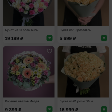
Букет из 61 розы 60см
Букет из 19 роз 50 см
19 199
₽
5 699
₽
Добавить в избранное
Доба
Корзина цветов Медея
Букет из 61 розы 50см
9 399
₽
16 999
₽