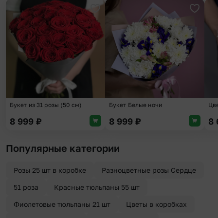
Добавить в избранное
Добави
Букет из 31 розы (50 см)
Букет Белые ночи
Цв
8 999
₽
8 999
₽
8
Популярные категории
Розы 25 шт в коробке
Разноцветные розы Сердце
51 роза
Красные тюльпаны 55 шт
Фиолетовые тюльпаны 21 шт
Цветы в коробках