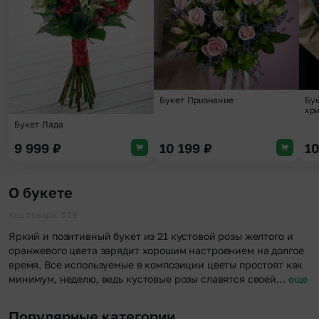
Букет Признание
Бук
хр
Букет Лада
9 999
₽
10 199
₽
1
О букете
Код товара: 529
Яркий и позитивный букет из 21 кустовой розы желтого и
оранжевого цвета зарядит хорошим настроением на долгое
время. Все используемые в композиции цветы простоят как
минимум, неделю, ведь кустовые розы славятся своей…
еще
Популярные категории