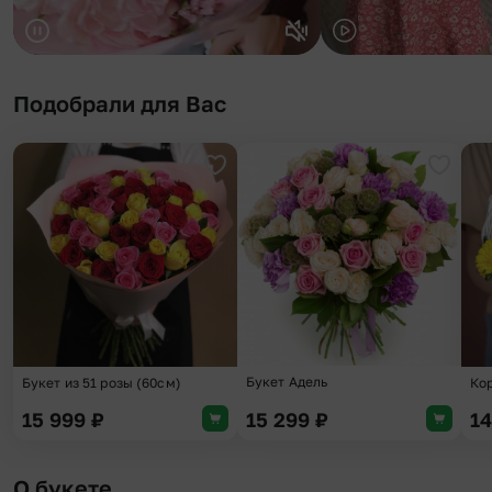
Подобрали для Вас
Добавить в избранное
Добави
Букет Адель
Букет из 51 розы (60см)
Кор
15 999
₽
15 299
₽
1
О букете