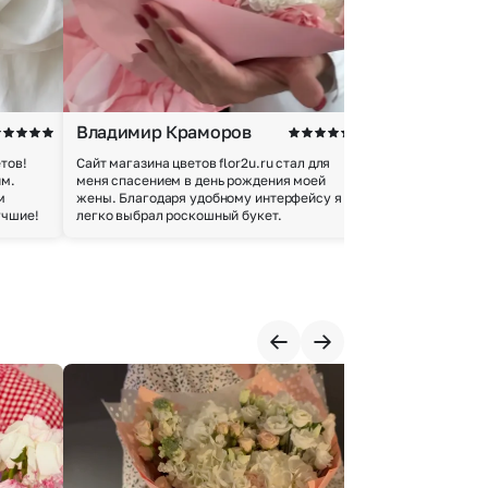
Владимир Краморов
Андрей Б.
тов!
Сайт магазина цветов flor2u.ru стал для
Покупкой остался
им.
меня спасением в день рождения моей
доставки осущес
м
жены. Благодаря удобному интерфейсу я
качество цветов 
учшие!
легко выбрал роскошный букет.
добросовестно.