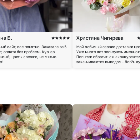
на Б.
Христина Чигирева
ный сайт, все понятно. Заказала за 5
Мой любимый сервис доставки цве
т, оплата без проблем. Курьер
Уже много лет пользуюсь именно 
ивый, цветы свежие, не мятые.
Попытки обратиться к конкурента
р!
заканчиваются выводом - flor2u л
Выберите город доставки
Или выберите из популярных
Москва и МО
Санкт-Петербург