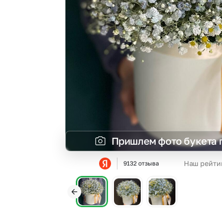
Гипсофила
Суккуленты
Гортензии
Фрезия
Ирисы
Эустома
Каллы
Пришлем фото букета 
Наш рейти
9132 отзыва