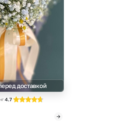
Insta букеты
До
Хиты продаж
Че
Новинки
Все категории
перед доставкой
4.7
нг