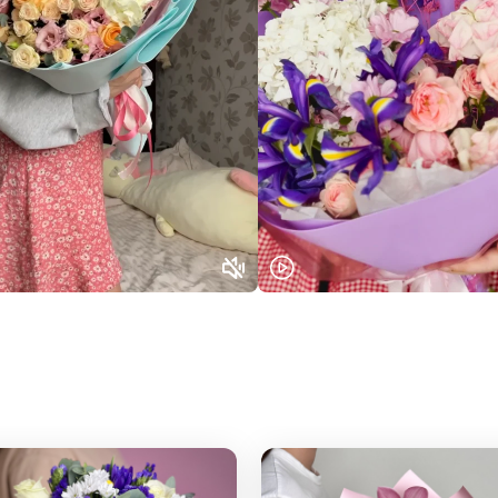
Нижний Новгород
Самара
Казань
Уфа
Челябинск
Екатеринбург
Новосибирск
Омск
Волгоград
Воронеж