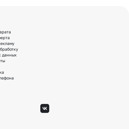
врата
ферта
рекламу
обработку
х данных
оты
ка
лефона