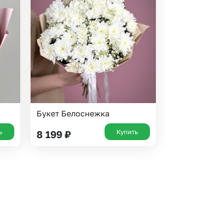
Букет Белоснежка
ь
Купить
8 199
₽