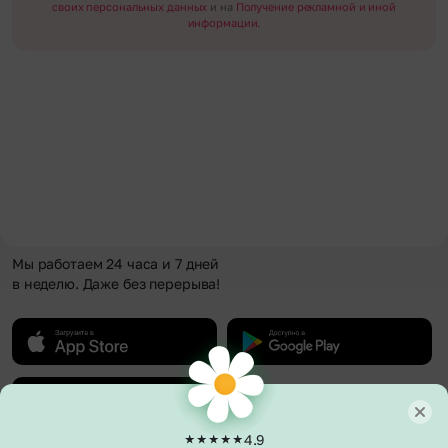
своих персональных данных
и на
Получение рекламной и иной
информации.
Мы работаем 24 часа и 7 дней
в неделю. Даже без перерыва!
4.9