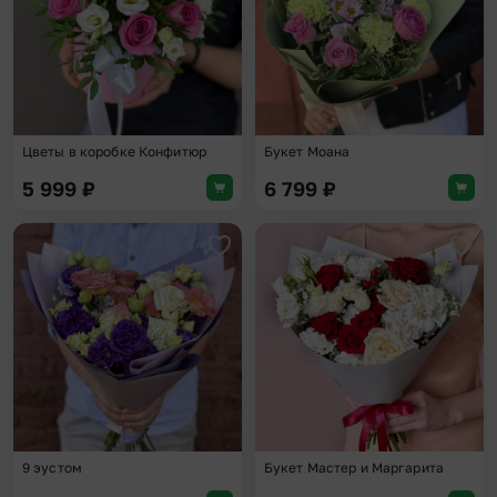
Цветы в коробке Конфитюр
Букет Моана
5 999
₽
6 799
₽
Добавить в избранное
Доба
9 эустом
Букет Мастер и Маргарита