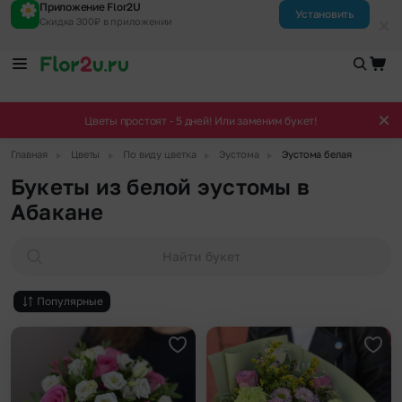
Приложение Flor2U
Установить
Скидка 300₽ в приложении
Цветы простоят - 5 дней! Или заменим букет!
▶
▶
▶
▶
Главная
Цветы
По виду цветка
Эустома
Эустома белая
Букеты из белой эустомы в
Абакане
Найти букет
Популярные
Добавить в избранное
Доба