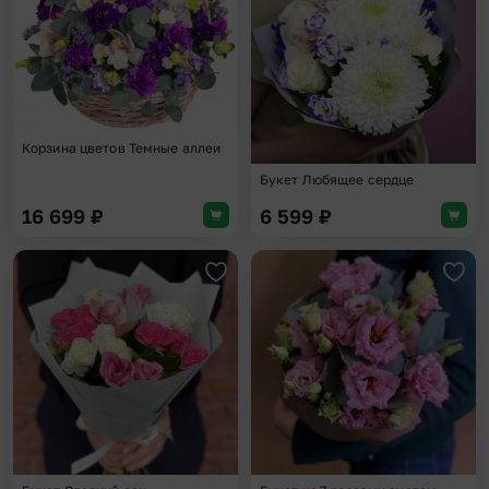
Корзина цветов Темные аллеи
Букет Любящее сердце
16 699
₽
6 599
₽
Добавить в избранное
Доба