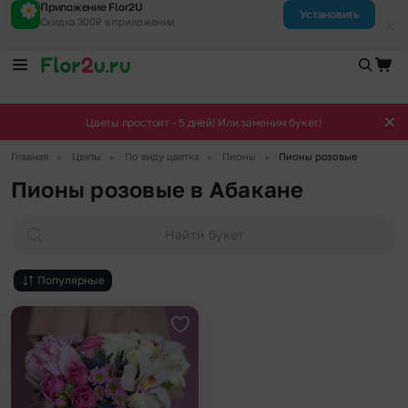
Приложение Flor2U
Установить
Скидка 300₽ в приложении
Цветы простоят - 5 дней! Или заменим букет!
▶
▶
▶
▶
Главная
Цветы
По виду цветка
Пионы
Пионы розовые
Пионы розовые в Абакане
Найти букет
Популярные
Добавить в избранное