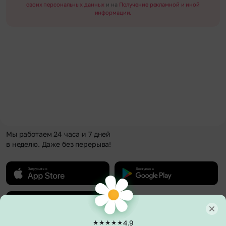
своих персональных данных
и на
Получение рекламной и иной
информации.
Мы работаем 24 часа и 7 дней
в неделю. Даже без перерыва!
4.9