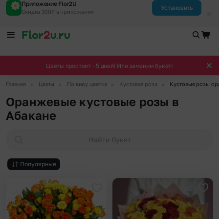
Приложение Flor2U
Установить
Скидка 300₽ в приложении
Цветы простоят - 5 дней! Или заменим букет!
▶
▶
▶
▶
Главная
Цветы
По виду цветка
Кустовая роза
Кустовые розы о
Оранжевые кустовые розы в
Абакане
Найти букет
Популярные
Добавить в избранное
Доба