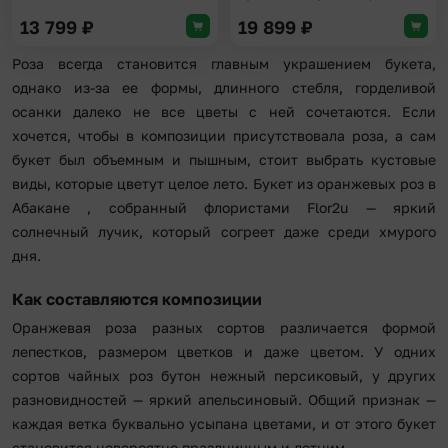
13 799
₽
19 899
₽
Роза всегда становится главным украшением букета,
однако из-за ее формы, длинного стебля, горделивой
осанки далеко не все цветы с ней сочетаются. Если
хочется, чтобы в композиции присутствовала роза, а сам
букет был объемным и пышным, стоит выбрать кустовые
виды, которые цветут целое лето. Букет из оранжевых роз в
Абакане , собранный флористами Flor2u — яркий
солнечный лучик, который согреет даже среди хмурого
дня.
Как составляются композиции
Оранжевая роза разных сортов различается формой
лепестков, размером цветков и даже цветом. У одних
сортов чайных роз бутон нежный персиковый, у других
разновидностей — яркий апельсиновый. Общий признак —
каждая ветка буквально усыпана цветами, и от этого букет
становится невероятно праздничным и летним.