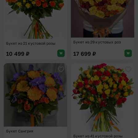
Букет из 29 кустовых роз
Букет из 21 кустовой розы
10 499
₽
17 699
₽
Добавить в избранное
Доба
Букет Сангрия
Букет из 41 кустовой розы