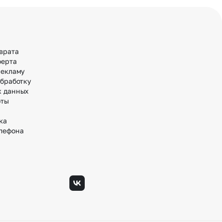
врата
ферта
рекламу
обработку
х данных
оты
ка
лефона