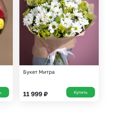
Букет Митра
ь
Купить
11 999
₽