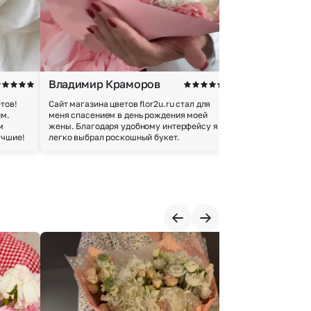
Владимир Краморов
Андрей Б.
тов!
Сайт магазина цветов flor2u.ru стал для
Покупкой остался
им.
меня спасением в день рождения моей
доставки осущес
м
жены. Благодаря удобному интерфейсу я
качество цветов 
учшие!
легко выбрал роскошный букет.
добросовестно.