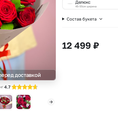
Делюкс
Insta букеты
До
45-55см ширина
Хиты продаж
Че
Состав букета
Новинки
Все категории
12 499
₽
перед доставкой
4.7
нг