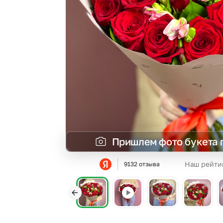
Гипсофила
Суккуленты
Гортензии
Фрезия
Ирисы
Эустома
Каллы
Пришлем фото букета 
Наш рейти
9132 отзыва