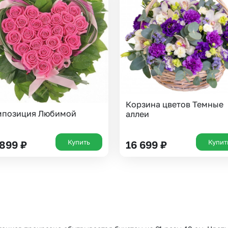
Корзина цветов Темные
мпозиция Любимой
аллеи
Купить
Купит
 899
₽
16 699
₽