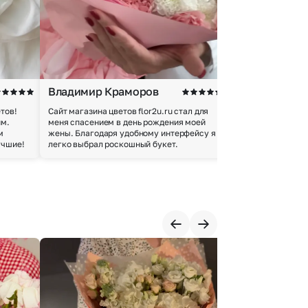
Владимир Краморов
Андрей Б.
тов!
Сайт магазина цветов flor2u.ru стал для
Покупкой остался
им.
меня спасением в день рождения моей
доставки осущес
м
жены. Благодаря удобному интерфейсу я
качество цветов 
учшие!
легко выбрал роскошный букет.
добросовестно.