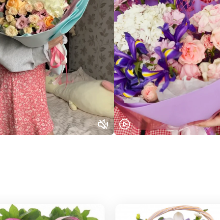
Или выберите из популярных
Москва и МО
Санкт-Петербург
Нижний Новгород
Самара
Казань
Уфа
Челябинск
Екатеринбург
Новосибирск
Омск
Волгоград
Воронеж