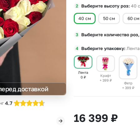
Выберите высоту роз
40
Insta букеты
До
Хиты продаж
Че
40 см
50 см
60 см
Новинки
Все категории
Выберите количество роз,
Выберите упаковку
Лента
Лента
Крафт
0
₽
+ 399
₽
Фетр
перед доставкой
+ 399
₽
4.7
нг
16 399
₽