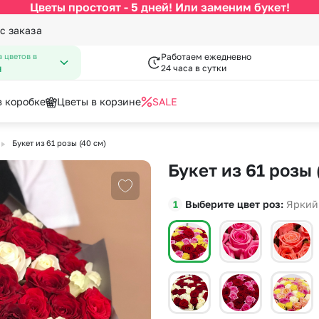
Цветы простоят - 5 дней! Или заменим букет!
с заказа
 цветов в
Работаем ежедневно
н
24 часа в сутки
в коробке
Цветы в корзине
SALE
▶
Букет из 61 розы (40 см)
По цвету
Категории
писка из роддома
нфеты к букетам
День Рождения
Открытки
Букет из 61 розы 
 Февраля
День Учителя
за
Белые розы
По виду цветка
С
Добавить в избранное
Марта
Новый Год
Выберите цвет роз
Яркий
Красные розы
Букеты до 2500 руб
Ав
мая
Пасха
Кремовые розы
Распродажа
Цв
пускной
Последний звонок
Разноцветные розы
Букеты от 4000 руб. (премиу
Цв
довщина
Повышение
я роза
Розовые розы
Букеты 2500 - 4000 руб.
До
Букеты 1500 - 2600 руб.
До
Недорогие цветы
До