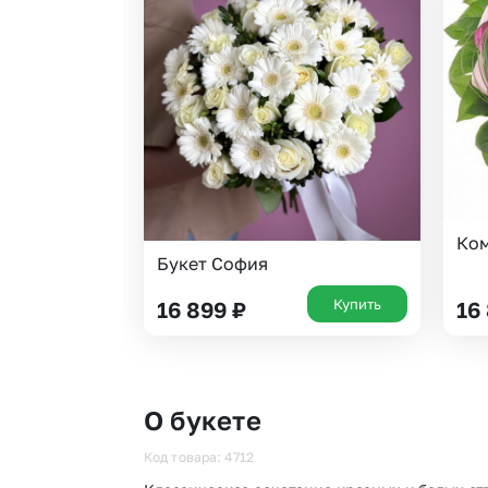
Ко
Букет София
Купить
16 899
₽
16
О букете
Код товара: 4712