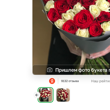
Гипсофила
Суккуленты
Гортензии
Фрезия
Ирисы
Эустома
Каллы
Пришлем фото букета 
Наш рейти
9132 отзыва