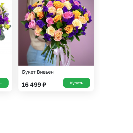
Букет Вивьен
ь
Купить
16 499
₽