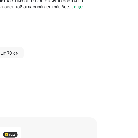
страстных оттенков отлично состоят в
ыкновенной атласной лентой. Все…
еще
 шт 70 см