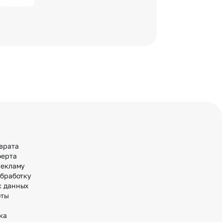
врата
ферта
рекламу
обработку
х данных
оты
ка