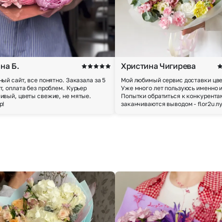
на Б.
Христина Чигирева
ный сайт, все понятно. Заказала за 5
Мой любимый сервис доставки цве
т, оплата без проблем. Курьер
Уже много лет пользуюсь именно 
ивый, цветы свежие, не мятые.
Попытки обратиться к конкурента
р!
заканчиваются выводом - flor2u л
Выберите город доставки