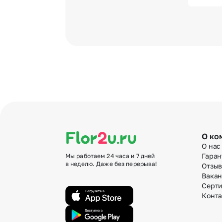
О ко
О нас
Гаран
Мы работаем 24 часа и 7 дней
в неделю. Даже без перерыва!
Отзы
Вака
Серт
Конт