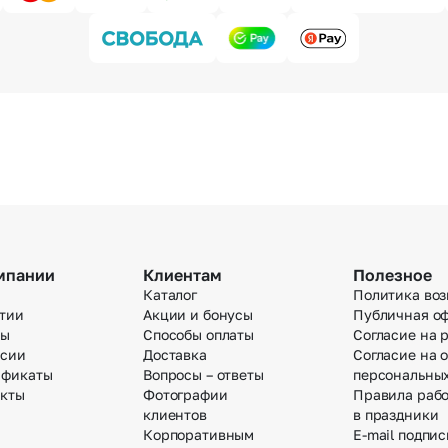
мпании
Клиентам
Полезное
Каталог
Политика воз
тии
Акции и бонусы
Публичная о
вы
Способы оплаты
Согласие на 
нсии
Доставка
Согласие на 
ификаты
Вопросы – ответы
персональны
акты
Фотографии
Правила раб
клиентов
в праздники
Корпоративным
E-mail подпис