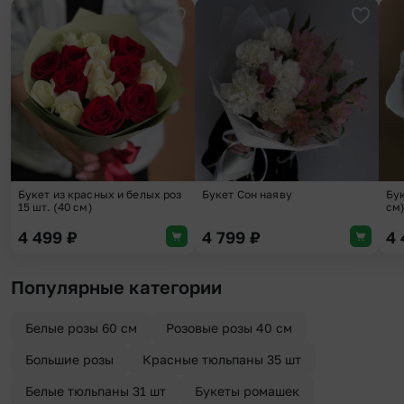
Добавить в избранное
Добави
Букет из красных и белых роз
Букет Сон наяву
Бук
15 шт. (40 см)
см
4 499
₽
4 799
₽
4
Популярные категории
Белые розы 60 см
Розовые розы 40 см
Большие розы
Красные тюльпаны 35 шт
Белые тюльпаны 31 шт
Букеты ромашек