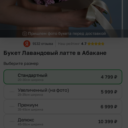
Пришлем фото букета перед доставкой
9132 отзыва
Наш рейтинг
4.7
Букет Лавандовый латте в Абакане
Выберите размер
Стандартный
4 799
₽
20-30см ширина
Увеличенный (на фото)
5 999
₽
25-35см ширина
Премиум
6 999
₽
35-45см ширина
Делюкс
10 399
₽
45-55см ширина