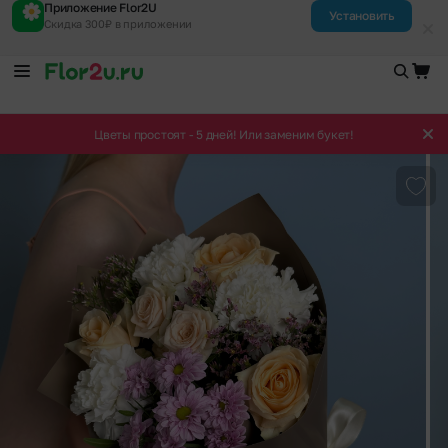
Приложение Flor2U
Установить
Скидка 300₽ в приложении
Цветы простоят - 5 дней! Или заменим букет!
Доба