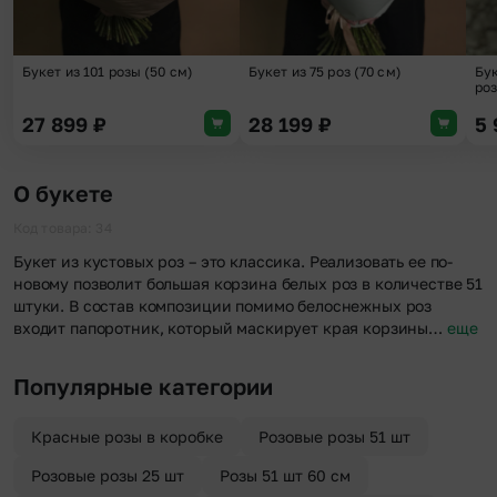
Букет из 101 розы (50 см)
Букет из 75 роз (70 см)
Бук
роз
27 899
₽
28 199
₽
5
О букете
Код товара: 34
Букет из кустовых роз – это классика. Реализовать ее по-
новому позволит большая корзина белых роз в количестве 51
штуки. В состав композиции помимо белоснежных роз
входит папоротник, который маскирует края корзины…
еще
Популярные категории
Красные розы в коробке
Розовые розы 51 шт
Розовые розы 25 шт
Розы 51 шт 60 см