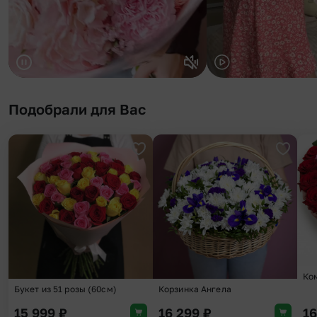
Подобрали для Вас
Добавить в избранное
Добави
Ко
Букет из 51 розы (60см)
Корзинка Ангела
15 999
₽
16 299
₽
1